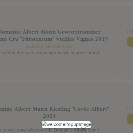
Domaine Albert Mann Gewurztraminer
IN
nd Cru "Fürstentum" Vieilles Vignes 2019
ALSACE GRAND CRU
Un équilibre acide/gras proche de la perfection !
aine Albert Mann Riesling "Cuvée Albert"
IN
2021
ALSACE
a cuvée porte-drapeau du Domaine Albert Mann !