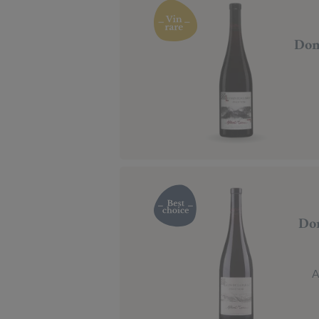
Dom
Dom
A