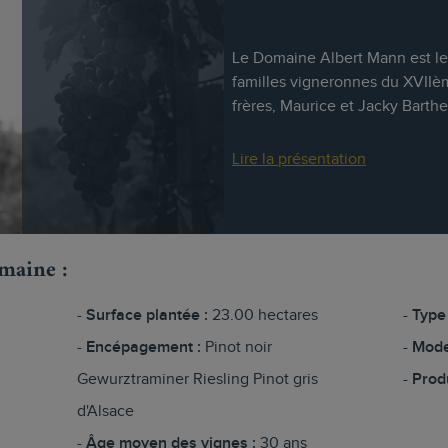
Le Domaine Albert Mann est le 
familles vigneronnes du XVIIème
frères, Maurice et Jacky Barthe
Lire la présentation
omaine :
Surface plantée :
23.00 hectares
Type 
Encépagement :
Pinot noir
Mode
Gewurztraminer Riesling Pinot gris
Prod
d'Alsace
Âge moyen des vignes :
30 ans