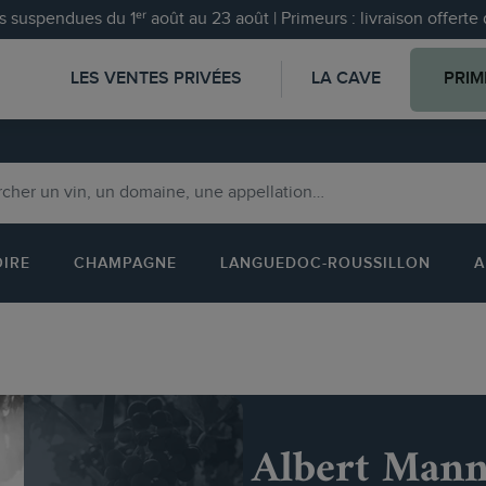
 suspendues du 1ᵉʳ août au 23 août | Primeurs : livraison offert
LES VENTES PRIVÉES
LA CAVE
PRIM
OIRE
CHAMPAGNE
LANGUEDOC-ROUSSILLON
A
Albert Man