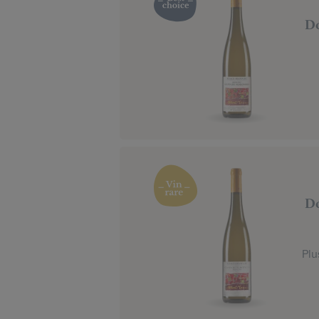
Do
Do
Plu