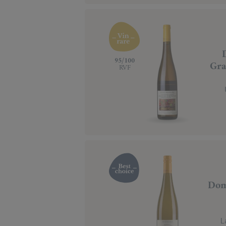
‍95/100
Gra
RVF
Dom
L