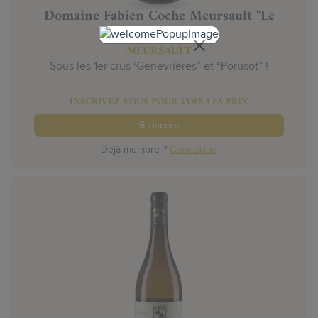
Domaine Fabien Coche Meursault "Le
Limozin" 2022
MEURSAULT
Sous les 1er crus ‘Genevrières” et “Porusot” !
INSCRIVEZ-VOUS POUR VOIR LES PRIX
S'inscrire
Déjà membre ?
Connexion